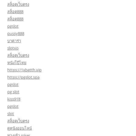
สล็อตเว็บตรง
สล็อต888
สล็อต888
pgslot
pussy888
บาคาร่า
slotxo
สล็อตเว็บตรง
หนังโป๊ไทย
https://1xbetth.vip
https://pgslot.spa
pgslot
pg slot
kiss918
pgslot
slot
สล็อตเว็บตรง
ดูหนังออนไลน์
ทางเข้า joker