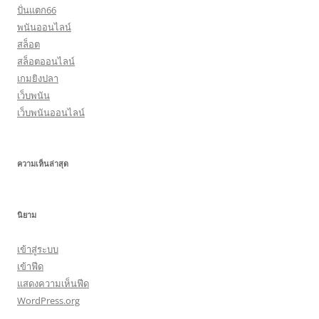
ปั่นแตก66
พนันออนไลน์
สล็อต
สล็อตออนไลน์
เกมยิงปลา
เว็บพนัน
เว็บพนันออนไลน์
ความเห็นล่าสุด
นิยาม
เข้าสู่ระบบ
เข้าฟีด
แสดงความเห็นฟีด
WordPress.org