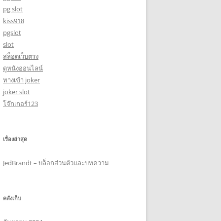
pg slot
kiss918
pgslot
slot
สล็อตเว็บตรง
ดูหนังออนไลน์
ทางเข้า joker
joker slot
โจ๊กเกอร์123
เรื่องล่าสุด
JedBrandt – บล็อกส่วนตัวและบทความ
คลังเก็บ