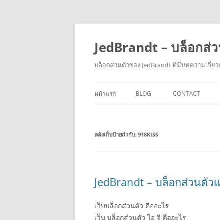
JedBrandt – บล็อกส
บล็อกส่วนตัวของ JedBrandt ที่มีบทความเกี่
หน้าแรก
BLOG
CONTACT
คลังเก็บป้ายกำกับ:
918KISS
JedBrandt – บล็อกส่วนตั
เว็บบล็อกส่วนตัว คืออะไร
เว็บ บล็อกส่วนตัว ไอ จี คืออะไร