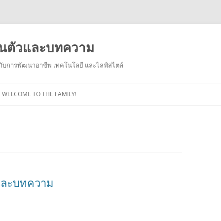
่วนตัวและบทความ
ยวกับการพัฒนาอาชีพ เทคโนโลยี และไลฟ์สไตล์
ข้าม
ไป
WELCOME TO THE FAMILY!
ยัง
เนื้อหา
วและบทความ