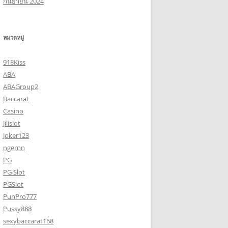
กันยายน 2024
หมวดหมู่
918Kiss
ABA
ABAGroup2
Baccarat
Casino
Jilislot
Joker123
ngernn
PG
PG Slot
PGSlot
PunPro777
Pussy888
sexybaccarat168