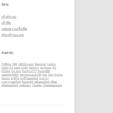
นิยาม
เข้าสู่ระบบ
เข้าฟีด
แสดงความเห็นฟีด
WordPress.org
ป้ายกำกับ
918Kiss
ABA
ABAGroup2
Baccarat
Casino
Joker123
Joker123th
Ngernn
no1huay
PG
PGSlot
PG Slot
PunPro777
Pussy888
sagame168th
sexybaccarat168
Slot
Slot Online
Slotxo
คาสิโน
คาสิโนออนไลน์
บาคาร่า
บาคาร่าออนไลน์
ปั่นแตก66
พนันออนไลน์
สล็อต
สล็อตออนไลน์
เกมยิงปลา
เว็บพนัน
เว็บพนันออนไลน์