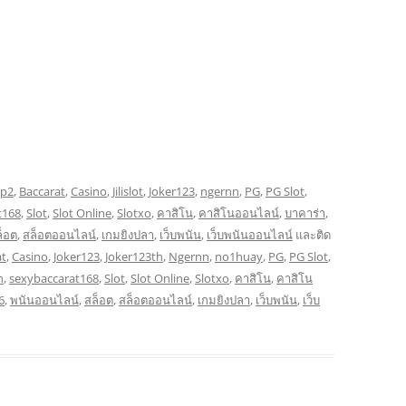
p2
,
Baccarat
,
Casino
,
Jilislot
,
Joker123
,
ngernn
,
PG
,
PG Slot
,
t168
,
Slot
,
Slot Online
,
Slotxo
,
คาสิโน
,
คาสิโนออนไลน์
,
บาคาร่า
,
็อต
,
สล็อตออนไลน์
,
เกมยิงปลา
,
เว็บพนัน
,
เว็บพนันออนไลน์
และติด
at
,
Casino
,
Joker123
,
Joker123th
,
Ngernn
,
no1huay
,
PG
,
PG Slot
,
h
,
sexybaccarat168
,
Slot
,
Slot Online
,
Slotxo
,
คาสิโน
,
คาสิโน
6
,
พนันออนไลน์
,
สล็อต
,
สล็อตออนไลน์
,
เกมยิงปลา
,
เว็บพนัน
,
เว็บ