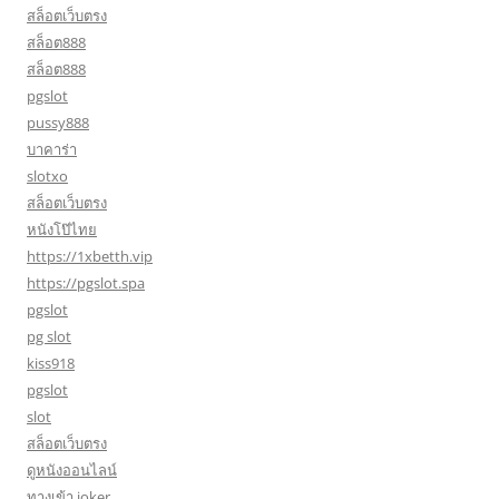
สล็อตเว็บตรง
สล็อต888
สล็อต888
pgslot
pussy888
บาคาร่า
slotxo
สล็อตเว็บตรง
หนังโป๊ไทย
https://1xbetth.vip
https://pgslot.spa
pgslot
pg slot
kiss918
pgslot
slot
สล็อตเว็บตรง
ดูหนังออนไลน์
ทางเข้า joker