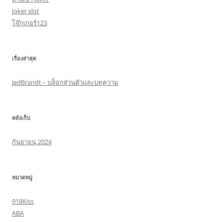
joker slot
โจ๊กเกอร์123
เรื่องล่าสุด
JedBrandt – บล็อกส่วนตัวและบทความ
คลังเก็บ
กันยายน 2024
หมวดหมู่
918Kiss
ABA