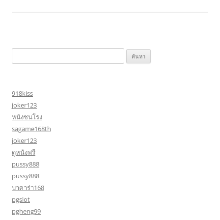
ค้นหา
สำหรับ:
918kiss
joker123
หนังชนโรง
sagame168th
joker123
ดูหนังฟรี
pussy888
pussy888
บาคาร่า168
pgslot
pgheng99