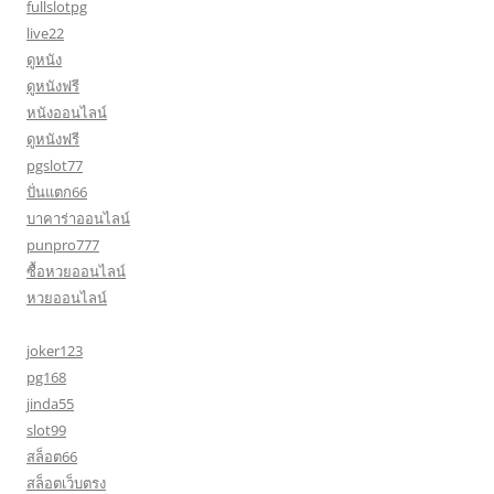
fullslotpg
live22
ดูหนัง
ดูหนังฟรี
หนังออนไลน์
ดูหนังฟรี
pgslot77
ปั่นแตก66
บาคาร่าออนไลน์
punpro777
ซื้อหวยออนไลน์
หวยออนไลน์
joker123
pg168
jinda55
slot99
สล็อต66
สล็อตเว็บตรง