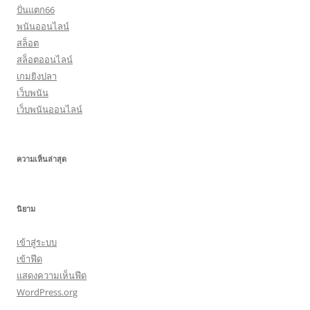
ปั่นแตก66
พนันออนไลน์
สล็อต
สล็อตออนไลน์
เกมยิงปลา
เว็บพนัน
เว็บพนันออนไลน์
ความเห็นล่าสุด
นิยาม
เข้าสู่ระบบ
เข้าฟีด
แสดงความเห็นฟีด
WordPress.org