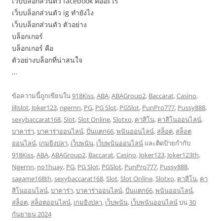
เว็บบล็อกส่วนตัว facebook คืออะไร
เว็บบล็อกส่วนตัว ig ทํายังไง
เว็บบล็อกส่วนตัว ตัวอย่าง
บล็อกเกอร์
บล็อกเกอร์ คือ
ตัวอย่างบล็อกที่น่าสนใจ
…
ข้อความนี้ถูกเขียนใน
918Kiss
,
ABA
,
ABAGroup2
,
Baccarat
,
Casino
,
Jilislot
,
Joker123
,
ngernn
,
PG
,
PG Slot
,
PGSlot
,
PunPro777
,
Pussy888
,
sexybaccarat168
,
Slot
,
Slot Online
,
Slotxo
,
คาสิโน
,
คาสิโนออนไลน์
,
บาคาร่า
,
บาคาร่าออนไลน์
,
ปั่นแตก66
,
พนันออนไลน์
,
สล็อต
,
สล็อต
ออนไลน์
,
เกมยิงปลา
,
เว็บพนัน
,
เว็บพนันออนไลน์
และติดป้ายกำกับ
918Kiss
,
ABA
,
ABAGroup2
,
Baccarat
,
Casino
,
Joker123
,
Joker123th
,
Ngernn
,
no1huay
,
PG
,
PG Slot
,
PGSlot
,
PunPro777
,
Pussy888
,
sagame168th
,
sexybaccarat168
,
Slot
,
Slot Online
,
Slotxo
,
คาสิโน
,
คา
สิโนออนไลน์
,
บาคาร่า
,
บาคาร่าออนไลน์
,
ปั่นแตก66
,
พนันออนไลน์
,
สล็อต
,
สล็อตออนไลน์
,
เกมยิงปลา
,
เว็บพนัน
,
เว็บพนันออนไลน์
บน
30
กันยายน 2024