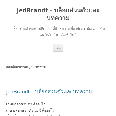
JedBrandt – บล็อกส่วนตัวและ
บทความ
บล็อกส่วนตัวของ JedBrandt ที่มีบทความเกี่ยวกับการพัฒนาอาชีพ
เทคโนโลยี และไลฟ์สไตล์
ข้าม
เมนู
ไป
ยัง
เนื้อหา
คลังเก็บป้ายกำกับ:
JOKER123TH
JedBrandt – บล็อกส่วนตัวและบทความ
เว็บบล็อกส่วนตัว คืออะไร
เว็บ บล็อกส่วนตัว ไอ จี คืออะไร