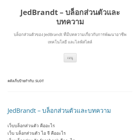
JedBrandt – บล็อกส่วนตัวและ
บทความ
บล็อกส่วนตัวของ JedBrandt ที่มีบทความเกี่ยวกับการพัฒนาอาชีพ
เทคโนโลยี และไลฟ์สไตล์
ข้าม
เมนู
ไป
ยัง
เนื้อหา
คลังเก็บป้ายกำกับ:
SLOT
JedBrandt – บล็อกส่วนตัวและบทความ
เว็บบล็อกส่วนตัว คืออะไร
เว็บ บล็อกส่วนตัว ไอ จี คืออะไร