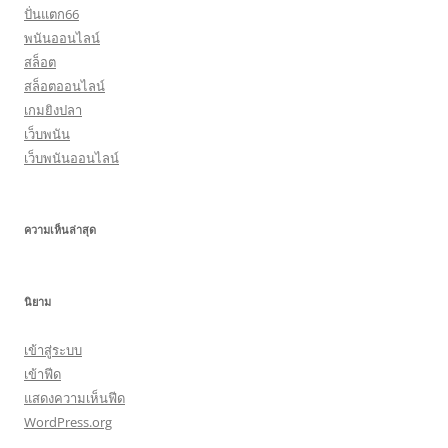
ปั่นแตก66
พนันออนไลน์
สล็อต
สล็อตออนไลน์
เกมยิงปลา
เว็บพนัน
เว็บพนันออนไลน์
ความเห็นล่าสุด
นิยาม
เข้าสู่ระบบ
เข้าฟีด
แสดงความเห็นฟีด
WordPress.org