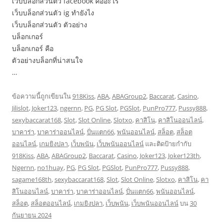
เว็บบล็อกส่วนตัว facebook คืออะไร
เว็บบล็อกส่วนตัว ig ทํายังไง
เว็บบล็อกส่วนตัว ตัวอย่าง
บล็อกเกอร์
บล็อกเกอร์ คือ
ตัวอย่างบล็อกที่น่าสนใจ
…
ข้อความนี้ถูกเขียนใน
918Kiss
,
ABA
,
ABAGroup2
,
Baccarat
,
Casino
,
Jilislot
,
Joker123
,
ngernn
,
PG
,
PG Slot
,
PGSlot
,
PunPro777
,
Pussy888
,
sexybaccarat168
,
Slot
,
Slot Online
,
Slotxo
,
คาสิโน
,
คาสิโนออนไลน์
,
บาคาร่า
,
บาคาร่าออนไลน์
,
ปั่นแตก66
,
พนันออนไลน์
,
สล็อต
,
สล็อต
ออนไลน์
,
เกมยิงปลา
,
เว็บพนัน
,
เว็บพนันออนไลน์
และติดป้ายกำกับ
918Kiss
,
ABA
,
ABAGroup2
,
Baccarat
,
Casino
,
Joker123
,
Joker123th
,
Ngernn
,
no1huay
,
PG
,
PG Slot
,
PGSlot
,
PunPro777
,
Pussy888
,
sagame168th
,
sexybaccarat168
,
Slot
,
Slot Online
,
Slotxo
,
คาสิโน
,
คา
สิโนออนไลน์
,
บาคาร่า
,
บาคาร่าออนไลน์
,
ปั่นแตก66
,
พนันออนไลน์
,
สล็อต
,
สล็อตออนไลน์
,
เกมยิงปลา
,
เว็บพนัน
,
เว็บพนันออนไลน์
บน
30
กันยายน 2024