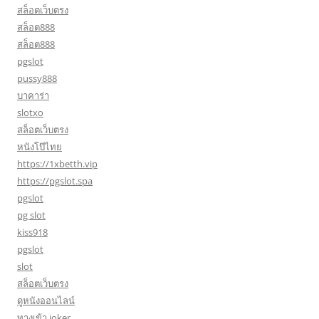
สล็อตเว็บตรง
สล็อต888
สล็อต888
pgslot
pussy888
บาคาร่า
slotxo
สล็อตเว็บตรง
หนังโป๊ไทย
https://1xbetth.vip
https://pgslot.spa
pgslot
pg slot
kiss918
pgslot
slot
สล็อตเว็บตรง
ดูหนังออนไลน์
ทางเข้า joker