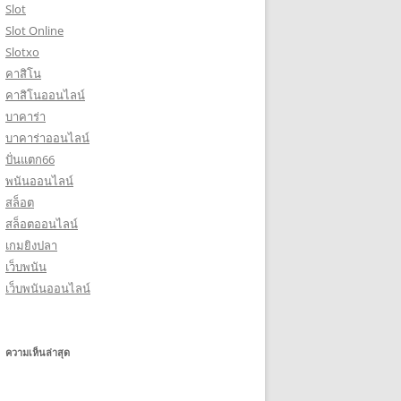
Slot
Slot Online
Slotxo
คาสิโน
คาสิโนออนไลน์
บาคาร่า
บาคาร่าออนไลน์
ปั่นแตก66
พนันออนไลน์
สล็อต
สล็อตออนไลน์
เกมยิงปลา
เว็บพนัน
เว็บพนันออนไลน์
ความเห็นล่าสุด