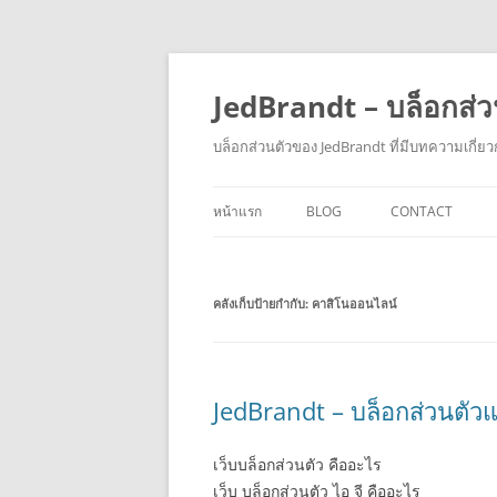
JedBrandt – บล็อกส
บล็อกส่วนตัวของ JedBrandt ที่มีบทความเกี่
หน้าแรก
BLOG
CONTACT
คลังเก็บป้ายกำกับ:
คาสิโนออนไลน์
JedBrandt – บล็อกส่วนตั
เว็บบล็อกส่วนตัว คืออะไร
เว็บ บล็อกส่วนตัว ไอ จี คืออะไร