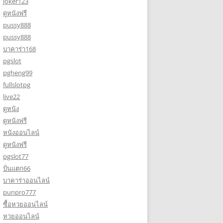
joker123
ดูหนังฟรี
pussy888
pussy888
บาคาร่า168
pgslot
pgheng99
fullslotpg
live22
ดูหนัง
ดูหนังฟรี
หนังออนไลน์
ดูหนังฟรี
pgslot77
ปั่นแตก66
บาคาร่าออนไลน์
punpro777
ซื้อหวยออนไลน์
หวยออนไลน์